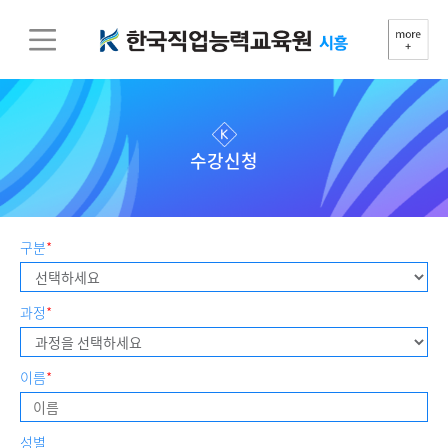
수강신청
구분
*
과정
*
이름
*
성별