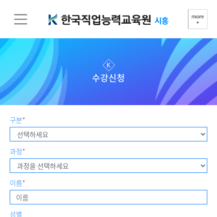
수강신청
구분
*
과정
*
이름
*
성별