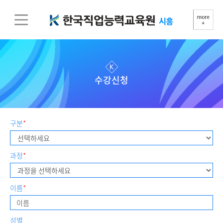
수강신청
구분
*
과정
*
이름
*
성별