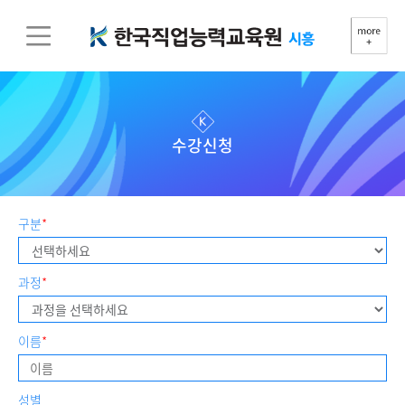
수강신청
구분
*
과정
*
이름
*
성별