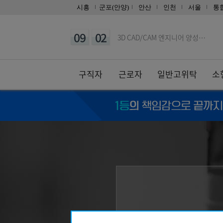
09
30
['27년 1회차 시험 완벽 대비…
시흥
군포(안양)
안산
인천
서울
통
08
10
지게차운전기능사(필기·실기)자격
09
02
3D CAD/CAM 엔지니어 양성…
09
05
공조냉동기계산업기사 자격증 실기(
08
24
(기업맞춤) 특수용접(알곤(TIG…
구직자
근로자
일반고위탁
소
11
27
타일+방수기능사 자격증 취득 & …
08
29
머시닝센터(프로그래밍(수기)/조작
08
11
(열·냉동기계) 공조냉동기계+에너…
08
20
생성형 AI 융합 3D기계설계(오…
10
17
[AI스튜디오X프리미어] 유튜브 …
08
22
오토캐드(AutoCAD) 2D 기…
03
08
[일반고]실내건축 인테리어 시공 …
03
08
[일반고]멀티미디어 스마트앱 & …