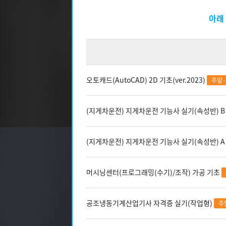
03
08
[일반고]스마트 전기내선공사 실무…
[일반
08
12
아래
DIY! 가구 디자인+설계 & 제…
09
30
ERP정보관리(물류/생산/회계/인…
09
01
★응시자격 제한 無★ (과정평가형…
03
05
전동 입식지게차(리치) 연습 과정
망설이지말고 도전하세
오토캐드(AutoCAD) 2D 기초(ver.2023)
주말
02
21
[평일반]굴삭기(3톤미만) 면허취…
누구나 지금 바로
02
21
[주말반]굴삭기(3톤미만) 면허취…
(지게차운전) 지게차운전 기능사 실기(속성반) B
01
31
[평일반]지게차(3톤미만) 면허취…
01
31
[주말반]지게차(3톤미만) 면허취…
교육기간
(지게차운전) 지게차운전 기능사 실기(속성반) 
03
05
지게차 운전기능사 실기과정
교육시간
09
21
머시닝센터(프로그래밍(수기)/조작) 가공 기초
지게차운전기능사(필기+실기) 자격
교육장소
휴강일
공조냉동기계산업기사 자격증 실기(작업형)
주
정원