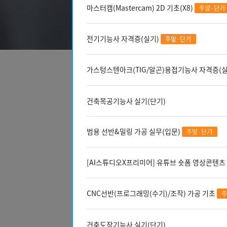
수강료
마스터캠(Mastercam) 2D 기초(X8)
주말·단기
내일배움카드자부담금
전기기능사 자격증(실기)
비고
주말·단기
가스텅스텐아크(TIG/알곤)용접기능사 자격증(실
건축목공기능사 실기(단기)
범용 선반&밀링 가공 실무(입문)
주말·단기
[AI스튜디오X프리미어] 유튜브 숏폼 영상콘텐
CNC선반(프로그래밍(수기)/조작) 가공 기초
주
건축도장기능사 실기(단기)