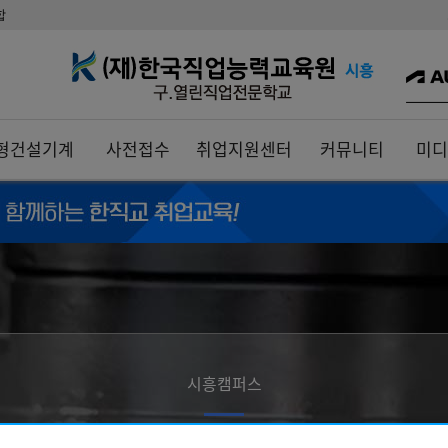
합
증…
…
형건설기계
사전접수
취업지원센터
커뮤니티
미디
…
시흥캠퍼스