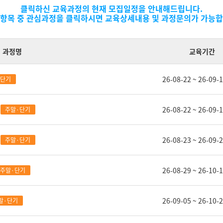
고]스마트 전기내선공사 실무
클릭하신 교육과정의 현재 모집일정을 안내해드립니다.
 항목 중 관심과정을 클릭하시면 교육상세내용 및 과정문의가 가능합
(전기기능사) A
과정명
교육기간
요
26-08-22 ~ 26-09-
·단기
수강신청 바
 지원가능합니다.
26-08-22 ~ 26-09-
주말·단기
2026-03-09~2027-01-04
A
26-08-23 ~ 26-09-
주말·단기
09:00~16:30/평일/월-금
…
26-08-29 ~ 26-10-
주말·단기
배곧_전기실습실
26-09-05 ~ 26-10-
말·단기
30명