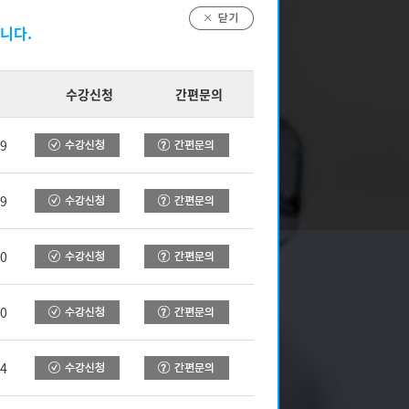
자 양성
니다.
수강신청
간편문의
19
로가기 >>>
19
20
10
24